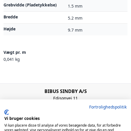
Grebvidde (Pladetykkelse)
1.5 mm
Bredde
5.2 mm
Højde
9.7 mm
Vægt pr. m
0,041 kg
BIBUS SINDBY A/S
Edisonvej 11
7100 Vejle
Fortrolighedspolitik
Denmark
+45 75 88 21 22
Vi bruger cookies
bibus@bibus.dk
Vi kan placere disse til analyse af vores besøgende data, for at forbedre
vores websted, vise personaliseret indhold og for at give dig en god