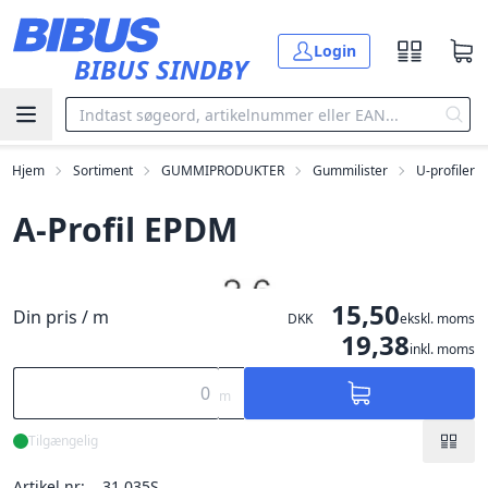
Gå til hovedindholdet
Login
BIBUS SINDBY
Hjem
Sortiment
GUMMIPRODUKTER
Gummilister
U-profiler
A-Profil EPDM
15,50
Din pris / m
DKK
ekskl. moms
19,38
inkl. moms
m
Tilgængelig
Artikel nr:
31.035S