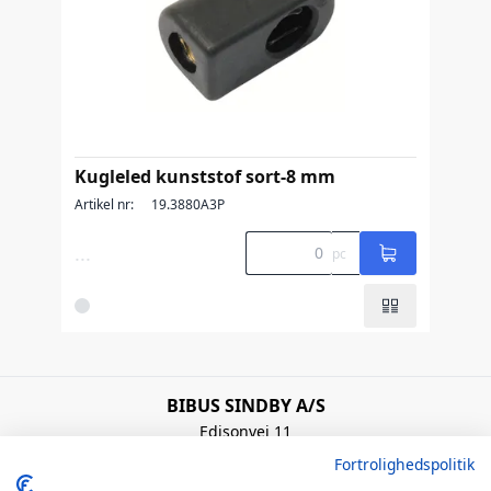
Kugleled kunststof sort-8 mm
Artikel nr:
19.3880A3P
...
pc
BIBUS SINDBY A/S
Edisonvej 11
7100 Vejle
Fortrolighedspolitik
Denmark