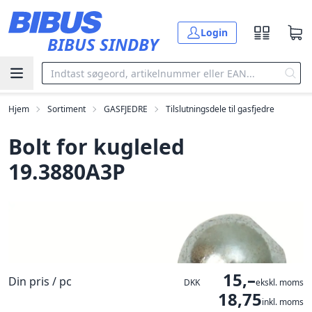
Gå til hovedindholdet
Login
BIBUS SINDBY
Hjem
Sortiment
GASFJEDRE
Tilslutningsdele til gasfjedre
Bolt for kugleled
19.3880A3P
15,–
Din pris / pc
DKK
ekskl. moms
18,75
inkl. moms