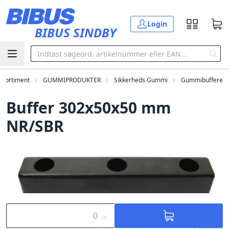
Gå til hovedindholdet
Login
BIBUS SINDBY
Sortiment
GUMMIPRODUKTER
Sikkerheds Gummi
Gummibuffere
Buffer 302x50x50 mm
NR/SBR
pc