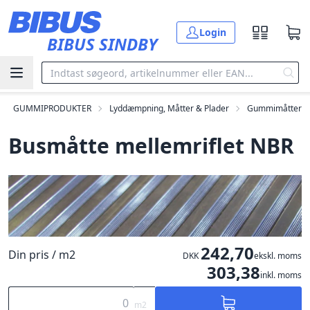
Gå til hovedindholdet
Login
BIBUS SINDBY
GUMMIPRODUKTER
Lyddæmpning, Måtter & Plader
Gummimåtter
Busmåtte mellemriflet NBR
242,70
Din pris / m2
DKK
ekskl. moms
303,38
inkl. moms
m2