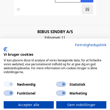
BIBUS SINDBY A/S
Edisonvej 11
7100 Vejle
Fortrolighedspolitik
Denmark
+45 75 88 21 22
Vi bruger cookies
bibus@bibus.dk
Vi kan placere disse til analyse af vores besøgende data, for at forbedre
vores websted, vise personaliseret indhold og for at give dig en god
webstedsoplevelse. For mere information om cookies bruger vi åbne
Åbningstider
indstillingerne.
Man – Tors: 8:00 – 16:00 / Fre: 8:00 – 15:00
Nødvendig
Statistisk
QUICK LINKS
Funktionel
Marketing
© 2026 BIBUS, all rights reserved
Accepter alle
Gem indstillinger
powered by polynorm