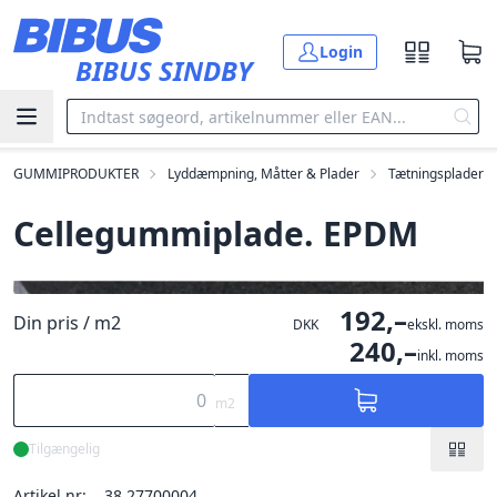
Gå til hovedindholdet
Login
BIBUS SINDBY
GUMMIPRODUKTER
Lyddæmpning, Måtter & Plader
Tætningsplader
Cellegummiplade. EPDM
192,–
Din pris / m2
DKK
ekskl. moms
240,–
inkl. moms
m2
Tilgængelig
Artikel nr:
38.27700004