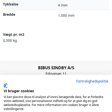
Tykkelse
4 mm
Bredde
1.000 mm
Vægt pr. m2
0,500 kg
BIBUS SINDBY A/S
Edisonvej 11
7100 Vejle
Fortrolighedspolitik
Denmark
+45 75 88 21 22
Vi bruger cookies
bibus@bibus.dk
Vi kan placere disse til analyse af vores besøgende data, for at forbedre
vores websted, vise personaliseret indhold og for at give dig en god
webstedsoplevelse. For mere information om cookies bruger vi åbne
Åbningstider
indstillingerne.
Man – Tors: 8:00 – 16:00 / Fre: 8:00 – 15:00