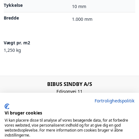
Tykkelse
10 mm
Bredde
1.000 mm
Vægt pr. m2
1,250 kg
BIBUS SINDBY A/S
Edisonvej 11
7100 Vejle
Fortrolighedspolitik
Denmark
+45 75 88 21 22
Vi bruger cookies
bibus@bibus.dk
Vi kan placere disse til analyse af vores besøgende data, for at forbedre
vores websted, vise personaliseret indhold og for at give dig en god
webstedsoplevelse. For mere information om cookies bruger vi åbne
Åbningstider
indstillingerne.
Man – Tors: 8:00 – 16:00 / Fre: 8:00 – 15:00