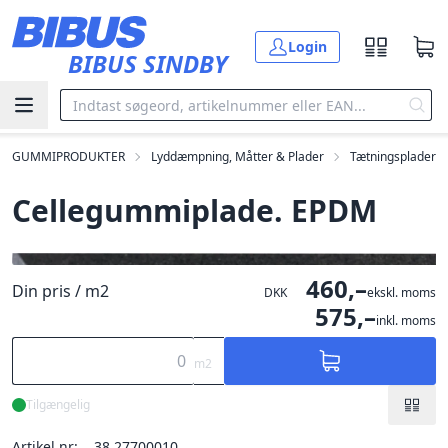
Gå til hovedindholdet
Login
BIBUS SINDBY
GUMMIPRODUKTER
Lyddæmpning, Måtter & Plader
Tætningsplader
Cellegummiplade. EPDM
460,–
Din pris / m2
DKK
ekskl. moms
575,–
inkl. moms
m2
Tilgængelig
Artikel nr:
38.27700010