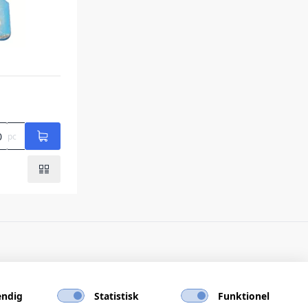
pc
ndig
Statistisk
Funktionel