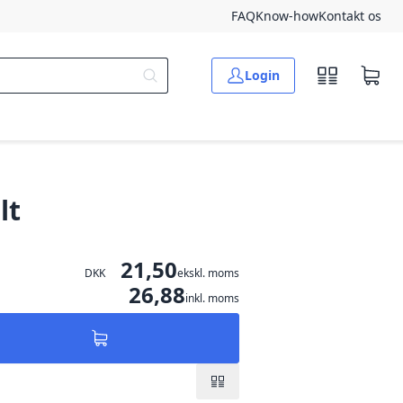
FAQ
Know-how
Kontakt os
Login
lt
21,50
DKK
ekskl. moms
26,88
inkl. moms