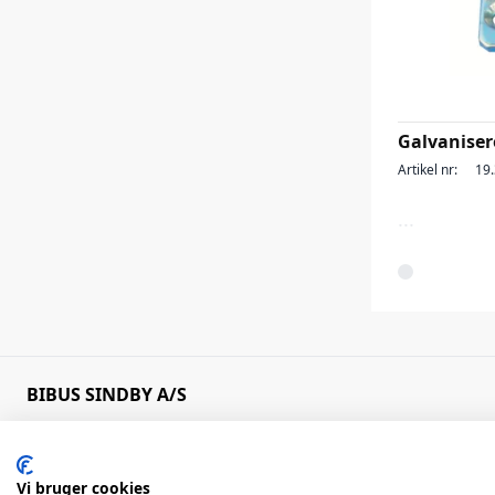
Galvaniser
Artikel nr:
19
...
BIBUS SINDBY A/S
Edisonvej 11
+45 75 88 21 22
7100 Vejle
bibus@bibus.dk
Denmark
Vi bruger cookies