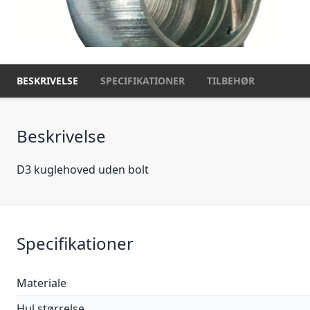
BESKRIVELSE
SPECIFIKATIONER
TILBEHØR
Beskrivelse
D3 kuglehoved uden bolt
Specifikationer
Materiale
Hul størrelse