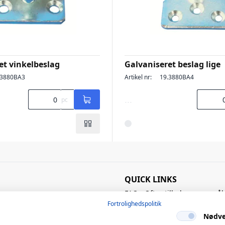
et vinkelbeslag
Galvaniseret beslag lige
.3880BA3
Artikel nr:
19.3880BA4
...
pc
QUICK LINKS
FAQ - Ofte stillede spørgsmål
Kataloger
Fortrolighedspolitik
Know-how
Nødve
Kontakt os