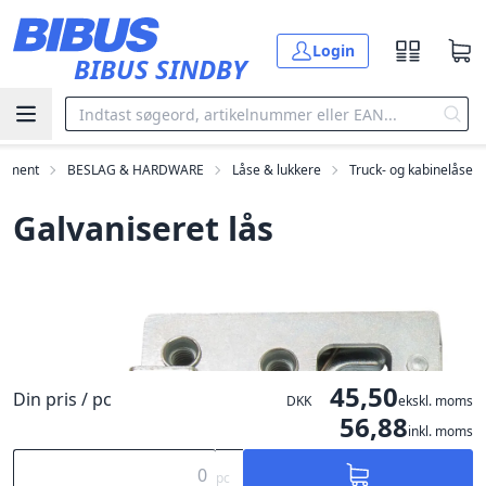
Gå til hovedindholdet
Login
BIBUS SINDBY
timent
BESLAG & HARDWARE
Låse & lukkere
Truck- og kabinelåse
Galvaniseret lås
45,50
Din pris / pc
DKK
ekskl. moms
56,88
inkl. moms
pc