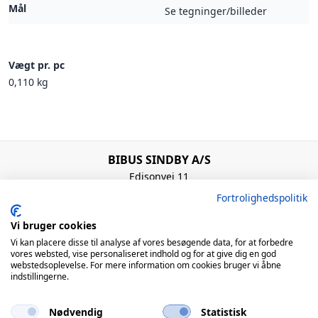
Mål
Se tegninger/billeder
Vægt pr. pc
0,110 kg
BIBUS SINDBY A/S
Edisonvej 11
7100 Vejle
Fortrolighedspolitik
Denmark
+45 75 88 21 22
Vi bruger cookies
bibus@bibus.dk
Vi kan placere disse til analyse af vores besøgende data, for at forbedre
vores websted, vise personaliseret indhold og for at give dig en god
webstedsoplevelse. For mere information om cookies bruger vi åbne
Åbningstider
indstillingerne.
Man – Tors: 8:00 – 16:00 / Fre: 8:00 – 15:00
Nødvendig
Statistisk
QUICK LINKS