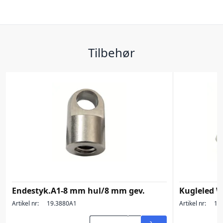
Tilbehør
Endestyk.A1-8 mm hul/8 mm gev.
Kugleled
Artikel nr:
19.3880A1
Artikel nr:
19