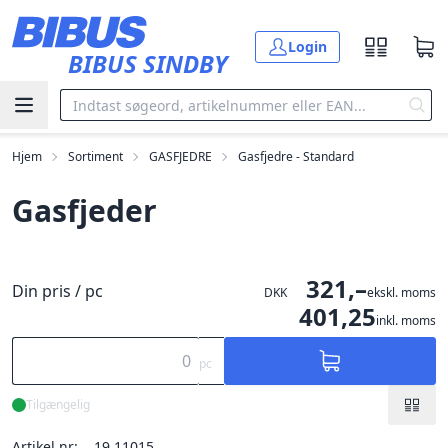
Gå til hovedindholdet
Login
BIBUS SINDBY
Hjem
Sortiment
GASFJEDRE
Gasfjedre - Standard
Gasfjeder
321,–
Din pris / pc
DKK
ekskl. moms
401,25
inkl. moms
pc
Tilgængelig
Artikel nr:
19.11015