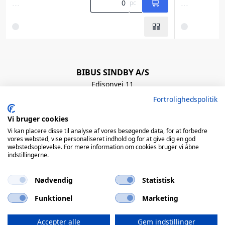
...
...
pc
BIBUS SINDBY A/S
Edisonvej 11
7100 Vejle
Fortrolighedspolitik
Denmark
+45 75 88 21 22
Vi bruger cookies
bibus@bibus.dk
Vi kan placere disse til analyse af vores besøgende data, for at forbedre
vores websted, vise personaliseret indhold og for at give dig en god
webstedsoplevelse. For mere information om cookies bruger vi åbne
Åbningstider
indstillingerne.
Man – Tors: 8:00 – 16:00 / Fre: 8:00 – 15:00
Nødvendig
Statistisk
QUICK LINKS
Funktionel
Marketing
© 2026 BIBUS, all rights reserved
Accepter alle
Gem indstillinger