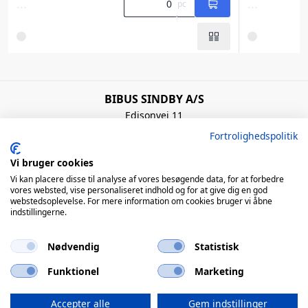
...
...
pc
BIBUS SINDBY A/S
Edisonvej 11
7100 Vejle
Fortrolighedspolitik
Denmark
+45 75 88 21 22
Vi bruger cookies
bibus@bibus.dk
Vi kan placere disse til analyse af vores besøgende data, for at forbedre
vores websted, vise personaliseret indhold og for at give dig en god
webstedsoplevelse. For mere information om cookies bruger vi åbne
Åbningstider
indstillingerne.
Man – Tors: 8:00 – 16:00 / Fre: 8:00 – 15:00
Nødvendig
Statistisk
QUICK LINKS
Funktionel
Marketing
© 2026 BIBUS, all rights reserved
Accepter alle
Gem indstillinger