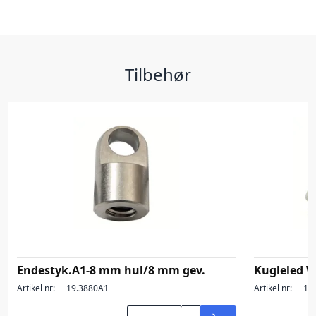
Tilbehør
Endestyk.A1-8 mm hul/8 mm gev.
Kugleled
Artikel nr:
19.3880A1
Artikel nr:
19