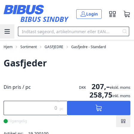
Gå til hovedindholdet
Login
BIBUS SINDBY
Hjem
Sortiment
GASFJEDRE
Gasfjedre - Standard
Gasfjeder
207,–
Din pris / pc
DKK
ekskl. moms
258,75
inkl. moms
pc
Tilgængelig
Artikel nr:
19.200100