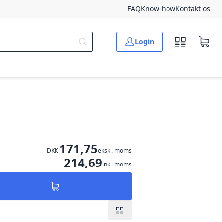
FAQ
Know-how
Kontakt os
Login
171,75
DKK
ekskl. moms
214,69
inkl. moms