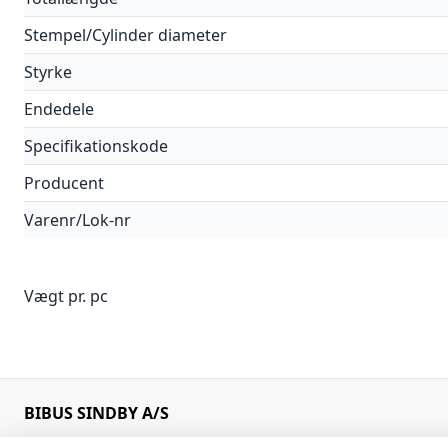
Stempel/Cylinder diameter
Styrke
Endedele
Specifikationskode
Producent
Varenr/Lok-nr
Vægt pr. pc
BIBUS SINDBY A/S
Edisonvej 11
+45 75 88 21 22