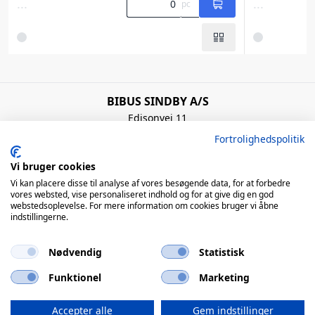
...
...
pc
BIBUS SINDBY A/S
Edisonvej 11
7100 Vejle
Fortrolighedspolitik
Denmark
+45 75 88 21 22
Vi bruger cookies
bibus@bibus.dk
Vi kan placere disse til analyse af vores besøgende data, for at forbedre
vores websted, vise personaliseret indhold og for at give dig en god
webstedsoplevelse. For mere information om cookies bruger vi åbne
Åbningstider
indstillingerne.
Man – Tors: 8:00 – 16:00 / Fre: 8:00 – 15:00
Nødvendig
Statistisk
QUICK LINKS
Funktionel
Marketing
© 2026 BIBUS, all rights reserved
Accepter alle
Gem indstillinger