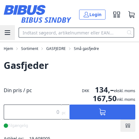
Gå til hovedindholdet
Login
BIBUS SINDBY
Hjem
Sortiment
GASFJEDRE
Små gasfjedre
Gasfjeder
134,–
Din pris / pc
DKK
ekskl. moms
167,50
inkl. moms
pc
Tilgængelig
Artikel nr:
19.608005