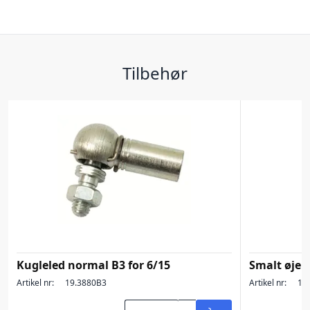
Tilbehør
Kugleled normal B3 for 6/15
Smalt øje D
Artikel nr:
19.3880B3
Artikel nr:
19