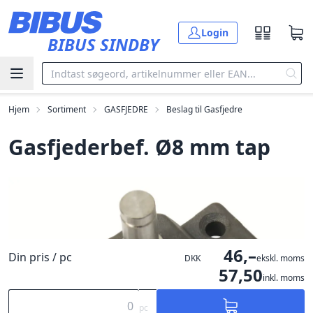
Gå til hovedindholdet
Login
BIBUS SINDBY
Hjem
Sortiment
GASFJEDRE
Beslag til Gasfjedre
Gasfjederbef. Ø8 mm tap
46,–
Din pris / pc
DKK
ekskl. moms
57,50
inkl. moms
pc