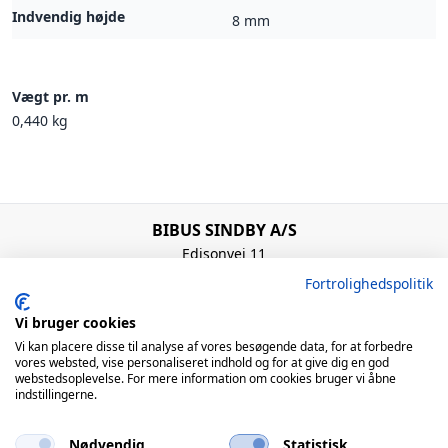
Indvendig højde
8 mm
Vægt pr. m
0,440 kg
BIBUS SINDBY A/S
Edisonvej 11
7100 Vejle
Fortrolighedspolitik
Denmark
+45 75 88 21 22
Vi bruger cookies
bibus@bibus.dk
Vi kan placere disse til analyse af vores besøgende data, for at forbedre
vores websted, vise personaliseret indhold og for at give dig en god
webstedsoplevelse. For mere information om cookies bruger vi åbne
Åbningstider
indstillingerne.
Man – Tors: 8:00 – 16:00 / Fre: 8:00 – 15:00
Nødvendig
Statistisk