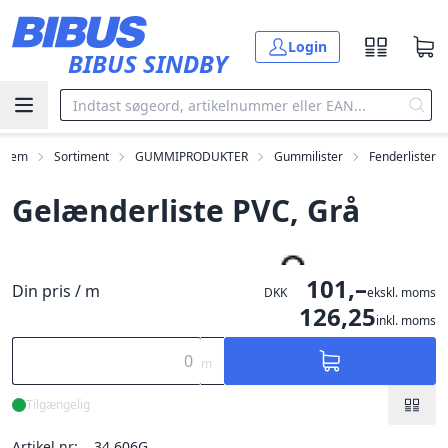
Gå til hovedindholdet
Login
BIBUS SINDBY
Hjem
Sortiment
GUMMIPRODUKTER
Gummilister
Fenderlister
Gelænderliste PVC, Grå
101,–
Din pris / m
DKK
ekskl. moms
126,25
inkl. moms
m
Tilgængelig
Artikel nr:
34.606G