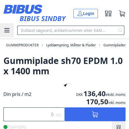
Gå til hovedindholdet
Login
BIBUS SINDBY
GUMMIPRODUKTER
Lyddæmpning, Måtter & Plader
Gummiplader
Gummiplade sh70 EPDM 1.0
x 1400 mm
136,40
Din pris / m2
DKK
ekskl. moms
170,50
inkl. moms
m2
Tilgængelig