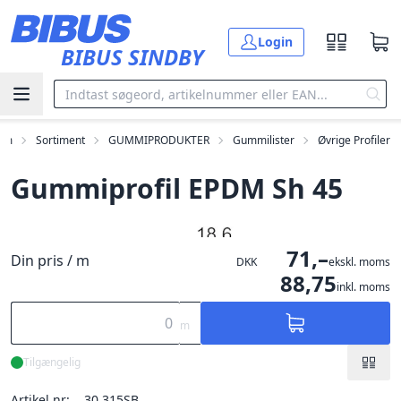
Gå til hovedindholdet
Login
BIBUS SINDBY
em
Sortiment
GUMMIPRODUKTER
Gummilister
Øvrige Profiler
Gummiprofil EPDM Sh 45
71,–
Din pris / m
DKK
ekskl. moms
88,75
inkl. moms
m
Tilgængelig
Artikel nr:
30.315SB