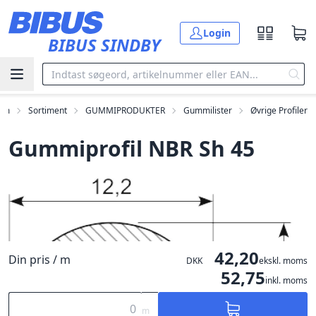
Gå til hovedindholdet
Login
BIBUS SINDBY
em
Sortiment
GUMMIPRODUKTER
Gummilister
Øvrige Profiler
Gummiprofil NBR Sh 45
42,20
Din pris / m
DKK
ekskl. moms
52,75
inkl. moms
m