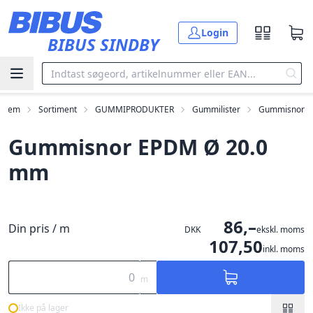
Gå til hovedindholdet
Login
BIBUS SINDBY
Hjem
Sortiment
GUMMIPRODUKTER
Gummilister
Gummisnor
Gummisnor EPDM Ø 20.0
mm
86,–
Din pris / m
DKK
ekskl. moms
107,50
inkl. moms
m
Ikke på lager