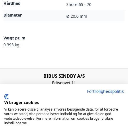
Hårdhed
Shore 65 - 70
Diameter
Ø 20.0 mm
Vægt pr. m
0,393 kg
BIBUS SINDBY A/S
Edisonvej 11
7100 Vejle
Fortrolighedspolitik
Denmark
+45 75 88 21 22
Vi bruger cookies
bibus@bibus.dk
Vi kan placere disse til analyse af vores besøgende data, for at forbedre
vores websted, vise personaliseret indhold og for at give dig en god
webstedsoplevelse. For mere information om cookies bruger vi åbne
Åbningstider
indstillingerne.
Man – Tors: 8:00 – 16:00 / Fre: 8:00 – 15:00