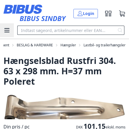
Gå til hovedindholdet
Login
BIBUS SINDBY
timent
BESLAG & HARDWARE
Hængsler
Lastbil- og trailerhængsler
Hængselsblad Rustfri 304.
63 x 298 mm. H=37 mm
Poleret
101,15
Din pris / pc
DKK
ekskl. moms