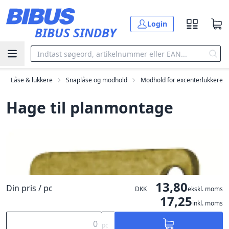
Gå til hovedindholdet
Login
BIBUS SINDBY
Låse & lukkere
Snaplåse og modhold
Modhold for excenterlukkere
Hage til planmontage
13,80
Din pris / pc
DKK
ekskl. moms
17,25
inkl. moms
pc