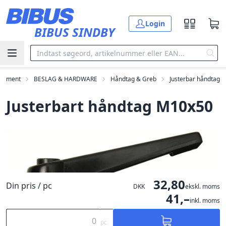
Gå til hovedindholdet
Login
BIBUS SINDBY
rtiment
BESLAG & HARDWARE
Håndtag & Greb
Justerbar håndtag
Justerbart håndtag M10x50
32,80
Din pris / pc
DKK
ekskl. moms
41,–
inkl. moms
pc