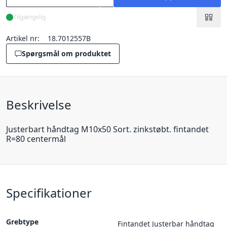
Tilgængelig
Artikel nr:
18.7012557B
Spørgsmål om produktet
Beskrivelse
Justerbart håndtag M10x50 Sort. zinkstøbt. fintandet
R=80 centermål
Specifikationer
Grebtype
Fintandet Justerbar håndtag