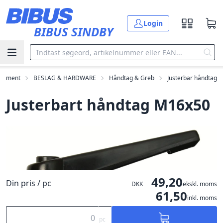
Gå til hovedindholdet
Login
BIBUS SINDBY
rtiment
BESLAG & HARDWARE
Håndtag & Greb
Justerbar håndtag
Justerbart håndtag M16x50
49,20
Din pris / pc
DKK
ekskl. moms
61,50
inkl. moms
pc