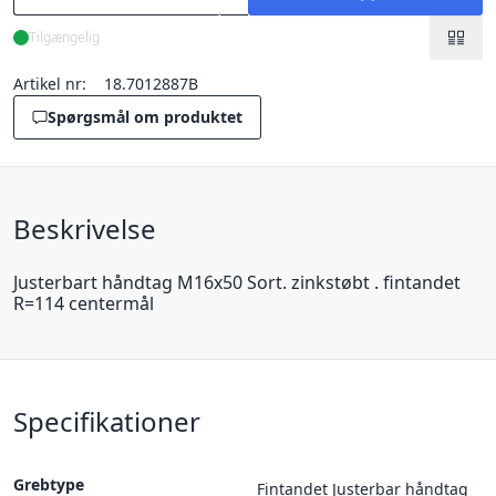
Tilgængelig
Artikel nr:
18.7012887B
Spørgsmål om produktet
Beskrivelse
Justerbart håndtag M16x50 Sort. zinkstøbt . fintandet
R=114 centermål
Specifikationer
Grebtype
Fintandet Justerbar håndtag