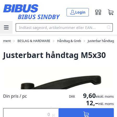
Gå til hovedindholdet
Login
BIBUS SINDBY
rtiment
BESLAG & HARDWARE
Håndtag & Greb
Justerbar håndtag
Justerbart håndtag M5x30
9,60
Din pris / pc
DKK
ekskl. moms
12,–
inkl. moms
pc