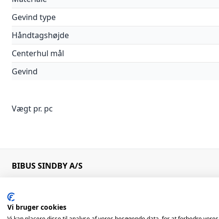
Gevind type
Håndtagshøjde
Centerhul mål
Gevind
Vægt pr. pc
BIBUS SINDBY A/S
Edisonvej 11
+45 75 88 21 22
7100 Vejle
bibus@bibus.dk
Denmark
Vi bruger cookies
Vi kan placere disse til analyse af vores besøgende data, for at forbedre vores