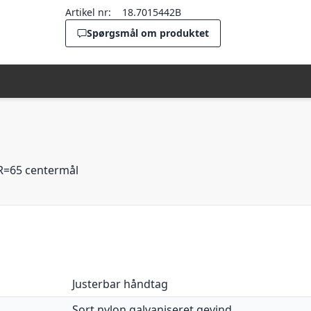
Artikel nr:
18.7015442B
Spørgsmål om produktet
 R=65 centermål
Justerbar håndtag
Sort nylon galvaniseret gevind