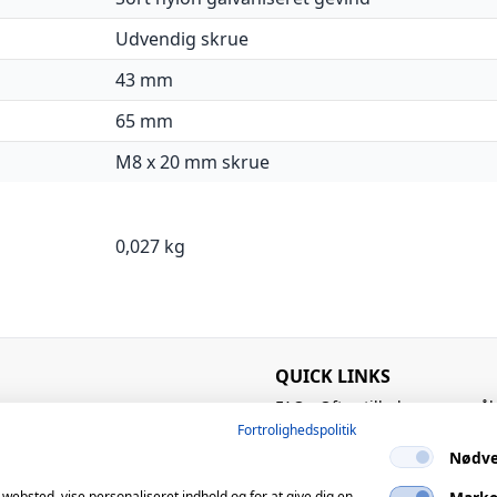
Udvendig skrue
43 mm
65 mm
M8 x 20 mm skrue
0,027 kg
QUICK LINKS
FAQ - Ofte stillede spørgsmål
Kataloger
Fortrolighedspolitik
Know-how
Nødve
Kontakt os
Om os
 websted, vise personaliseret indhold og for at give dig en