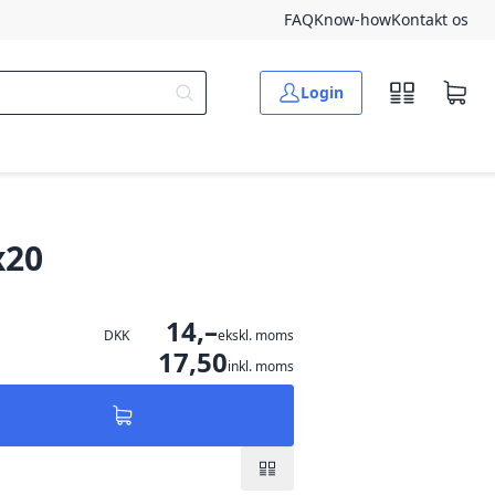
FAQ
Know-how
Kontakt os
Login
x20
14,–
DKK
ekskl. moms
17,50
inkl. moms