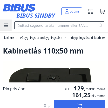
Gå til hovedindholdet
Login
BIBUS SINDBY
 & lukkere
Påbygnings- & Indbygningslåse
Indbygningslåse til lastbiler
Kabinetlås 110x50 mm
129,–
Din pris / pc
DKK
ekskl. moms
161,25
inkl. moms
pc