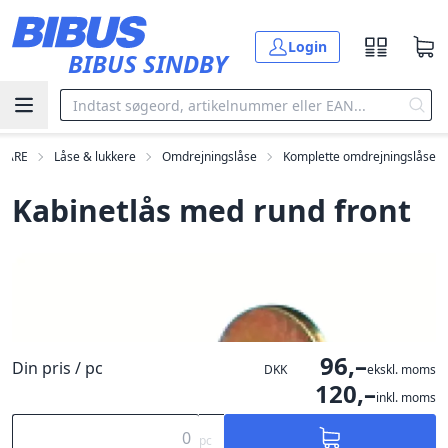
Gå til hovedindholdet
Login
BIBUS SINDBY
WARE
Låse & lukkere
Omdrejningslåse
Komplette omdrejningslåse
Kabinetlås med rund front
96,–
Din pris / pc
DKK
ekskl. moms
120,–
inkl. moms
pc