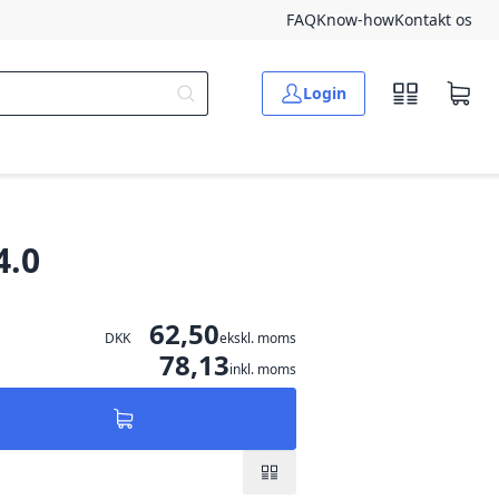
FAQ
Know-how
Kontakt os
Login
4.0
62,50
DKK
ekskl. moms
78,13
inkl. moms