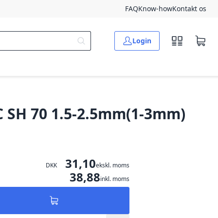
FAQ
Know-how
Kontakt os
Login
C SH 70 1.5-2.5mm(1-3mm)
31,10
DKK
ekskl. moms
38,88
inkl. moms