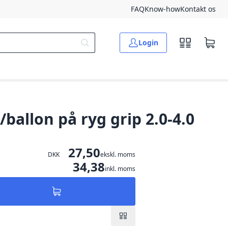
FAQ
Know-how
Kontakt os
Login
ballon på ryg grip 2.0-4.0
27,50
DKK
ekskl. moms
34,38
inkl. moms