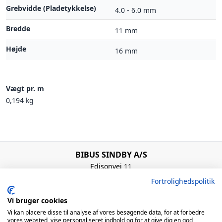
Grebvidde (Pladetykkelse)
4.0 - 6.0 mm
Bredde
11 mm
Højde
16 mm
Vægt pr. m
0,194 kg
BIBUS SINDBY A/S
Edisonvej 11
7100 Vejle
Fortrolighedspolitik
Denmark
+45 75 88 21 22
Vi bruger cookies
bibus@bibus.dk
Vi kan placere disse til analyse af vores besøgende data, for at forbedre
vores websted, vise personaliseret indhold og for at give dig en god