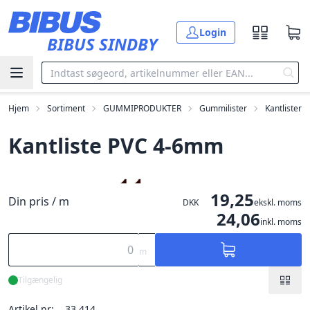
Gå til hovedindholdet
Login
BIBUS SINDBY
Hjem
Sortiment
GUMMIPRODUKTER
Gummilister
Kantlister
Kantliste PVC 4-6mm
19,25
Din pris / m
DKK
ekskl. moms
24,06
inkl. moms
m
Tilgængelig
Artikel nr:
33.414