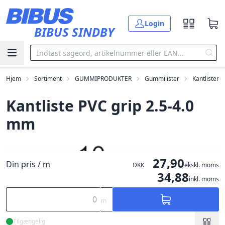
Gå til hovedindholdet
Login
BIBUS SINDBY
Hjem
Sortiment
GUMMIPRODUKTER
Gummilister
Kantlister
Kantliste PVC grip 2.5-4.0
mm
27,90
Din pris / m
DKK
ekskl. moms
34,88
inkl. moms
m
Tilgængelig