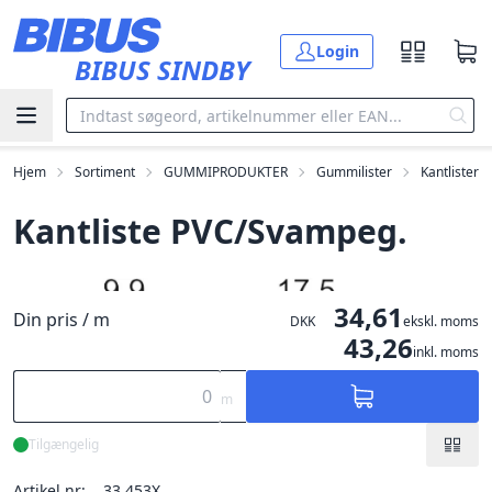
Gå til hovedindholdet
Login
BIBUS SINDBY
Hjem
Sortiment
GUMMIPRODUKTER
Gummilister
Kantlister
Kantliste PVC/Svampeg.
34,61
Din pris / m
DKK
ekskl. moms
43,26
inkl. moms
m
Tilgængelig
Artikel nr:
33.453X