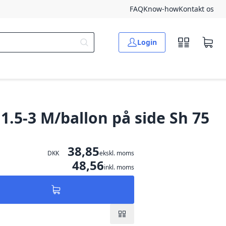
FAQ
Know-how
Kontakt os
Login
1.5-3 M/ballon på side Sh 75
38,85
DKK
ekskl. moms
48,56
inkl. moms