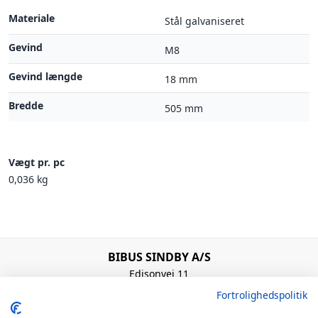
Materiale
Stål galvaniseret
Gevind
M8
Gevind længde
18 mm
Bredde
505 mm
Vægt pr. pc
0,036 kg
BIBUS SINDBY A/S
Edisonvej 11
7100 Vejle
Fortrolighedspolitik
Denmark
+45 75 88 21 22