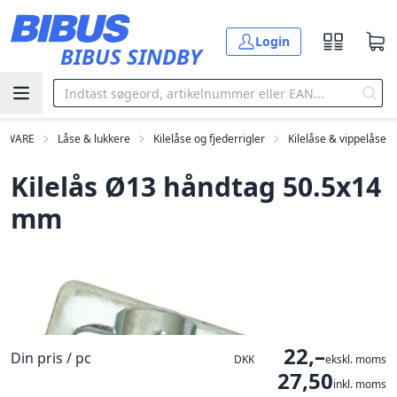
Gå til hovedindholdet
Login
BIBUS SINDBY
RDWARE
Låse & lukkere
Kilelåse og fjederrigler
Kilelåse & vippelåse
Kilelås Ø13 håndtag 50.5x14
mm
22,–
Din pris / pc
DKK
ekskl. moms
27,50
inkl. moms