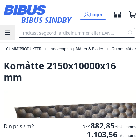
Gå til hovedindholdet
Login
BIBUS SINDBY
GUMMIPRODUKTER
Lyddæmpning, Måtter & Plader
Gummimåtter
Komåtte 2150x10000x16
mm
882,85
Din pris / m2
DKK
ekskl. moms
1.103,56
inkl. moms