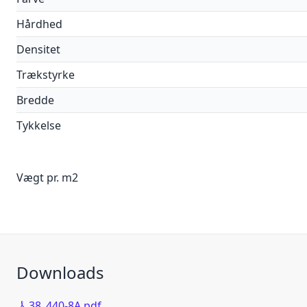
Hårdhed
Densitet
Trækstyrke
Bredde
Tykkelse
Vægt pr. m2
Downloads
38_440-8A.pdf