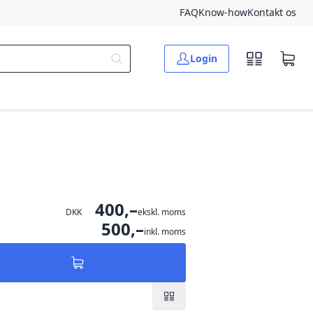
FAQ
Know-how
Kontakt os
Login
400,–
DKK
ekskl. moms
500,–
inkl. moms