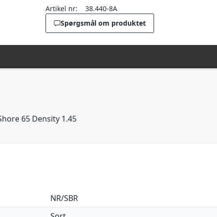
Artikel nr:
38.440-8A
Spørgsmål om produktet
hore 65 Density 1.45
NR/SBR
Sort