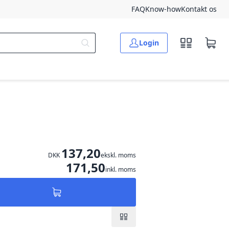
FAQ
Know-how
Kontakt os
Login
137,20
DKK
ekskl. moms
171,50
inkl. moms