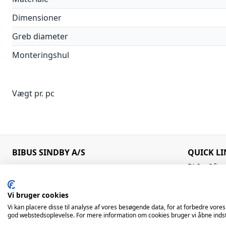
Dimensioner
Greb diameter
Monteringshul
Vægt pr. pc
BIBUS SINDBY A/S
QUICK LI
FAQ - Ofte 
Edisonvej 11
+45 75 88 21 22
Kataloger
7100 Vejle
bibus@bibus.dk
Know-how
Denmark
Vi bruger cookies
Kontakt os
Om os
Vi kan placere disse til analyse af vores besøgende data, for at forbedre vores
Åbningstider
god webstedsoplevelse. For mere information om cookies bruger vi åbne indst
Man – Tors: 8:00 – 16:00 / Fre: 8:00 – 15:00