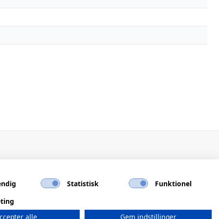
ndig
Statistisk
Funktionel
ting
ccepter alle
Gem indstillinger