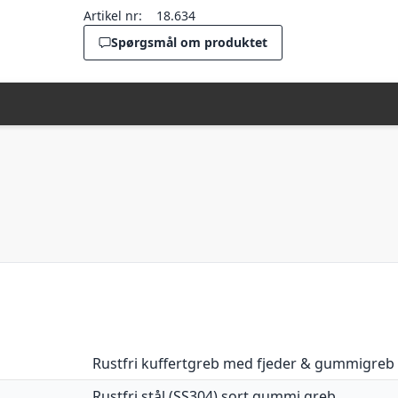
Artikel nr:
18.634
Spørgsmål om produktet
Rustfri kuffertgreb med fjeder & gummigreb
Rustfri stål (SS304) sort gummi greb