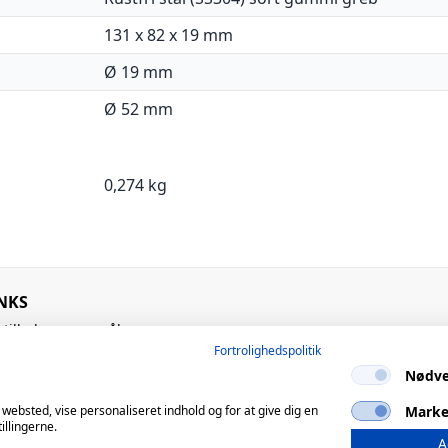
131 x 82 x 19 mm
Ø 19 mm
Ø 52 mm
0,274 kg
NKS
stillede spørgsmål
Fortrolighedspolitik
Nødve
Marke
 websted, vise personaliseret indhold og for at give dig en
illingerne.
A