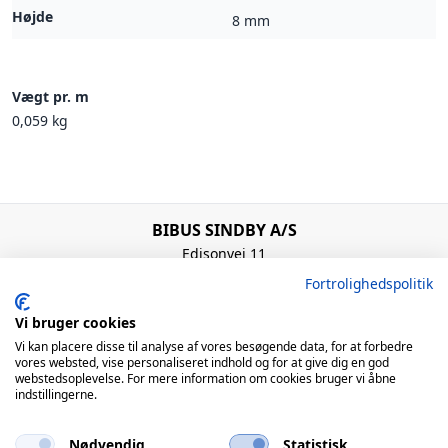
Højde
8 mm
Vægt pr. m
0,059 kg
BIBUS SINDBY A/S
Edisonvej 11
7100 Vejle
Fortrolighedspolitik
Denmark
+45 75 88 21 22
Vi bruger cookies
bibus@bibus.dk
Vi kan placere disse til analyse af vores besøgende data, for at forbedre
vores websted, vise personaliseret indhold og for at give dig en god
webstedsoplevelse. For mere information om cookies bruger vi åbne
Åbningstider
indstillingerne.
Man – Tors: 8:00 – 16:00 / Fre: 8:00 – 15:00
Nødvendig
Statistisk