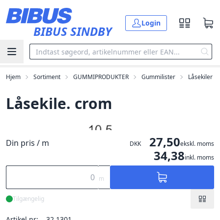
Gå til hovedindholdet
Login
BIBUS SINDBY
Hjem
Sortiment
GUMMIPRODUKTER
Gummilister
Låsekiler
Låsekile. crom
27,50
Din pris / m
DKK
ekskl. moms
34,38
inkl. moms
m
Tilgængelig
Artikel nr:
32.1301