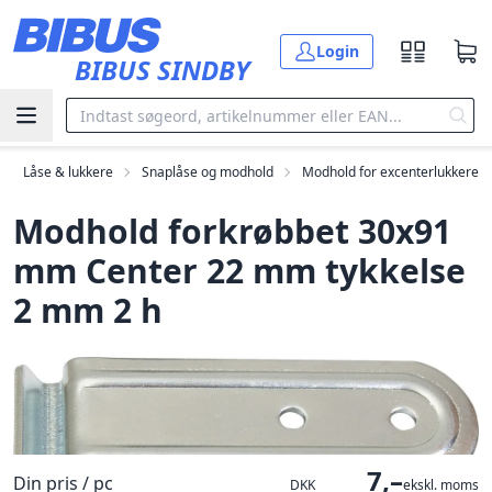
Gå til hovedindholdet
Login
BIBUS SINDBY
Låse & lukkere
Snaplåse og modhold
Modhold for excenterlukkere
Modhold forkrøbbet 30x91
mm Center 22 mm tykkelse
2 mm 2 h
7,–
Din pris / pc
DKK
ekskl. moms