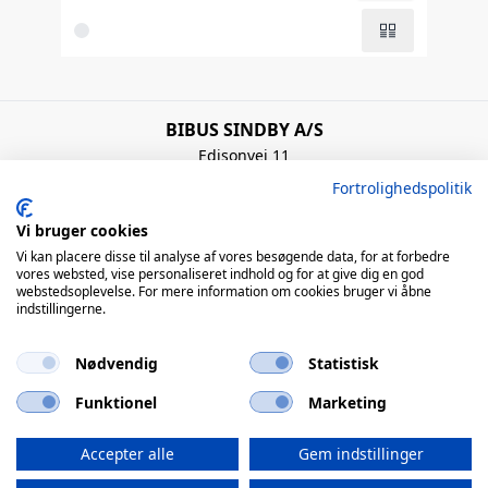
BIBUS SINDBY A/S
Edisonvej 11
7100 Vejle
Fortrolighedspolitik
Denmark
+45 75 88 21 22
Vi bruger cookies
bibus@bibus.dk
Vi kan placere disse til analyse af vores besøgende data, for at forbedre
vores websted, vise personaliseret indhold og for at give dig en god
webstedsoplevelse. For mere information om cookies bruger vi åbne
Åbningstider
indstillingerne.
Man – Tors: 8:00 – 16:00 / Fre: 8:00 – 15:00
Nødvendig
Statistisk
QUICK LINKS
Funktionel
Marketing
© 2026 BIBUS, all rights reserved
Accepter alle
Gem indstillinger
powered by polynorm