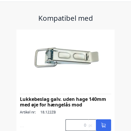
Kompatibel med
Lukkebeslag galv. uden hage 140mm
med øje for hængelås mod
Artikel nr:
18.122ZB
...
pc