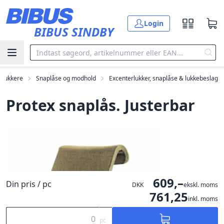
Gå til hovedindholdet
Login
BIBUS SINDBY
 lukkere
Snaplåse og modhold
Excenterlukker, snaplåse & lukkebeslag
Protex snaplås. Justerbar
609,–
Din pris / pc
DKK
ekskl. moms
761,25
inkl. moms
pc