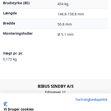
Brudstyrke (BS)
454 kg.
Længde
148.8-158.8 mm
Bredde
50.8 mm
Monteringshuller
Ø 5.1 mm
Vægt pr. pc
0,173 kg
BIBUS SINDBY A/S
Edisonvej 11
7100 Vejle
Fortrolighedspolitik
Denmark
+45 75 88 21 22
Vi bruger cookies