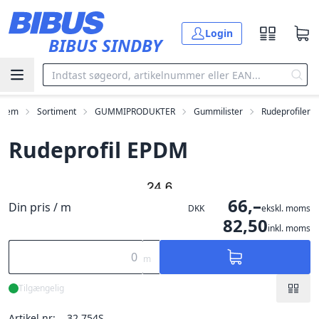
Gå til hovedindholdet
Login
BIBUS SINDBY
Hjem
Sortiment
GUMMIPRODUKTER
Gummilister
Rudeprofiler
Rudeprofil EPDM
66,–
Din pris / m
DKK
ekskl. moms
82,50
inkl. moms
m
Tilgængelig
Artikel nr:
32.754S