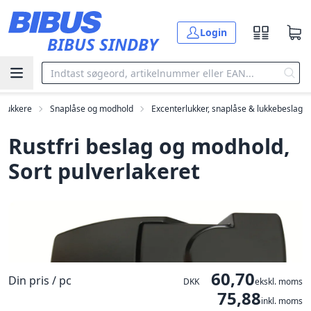
Gå til hovedindholdet
Login
BIBUS SINDBY
 lukkere
Snaplåse og modhold
Excenterlukker, snaplåse & lukkebeslag
Rustfri beslag og modhold,
Sort pulverlakeret
60,70
Din pris / pc
DKK
ekskl. moms
75,88
inkl. moms