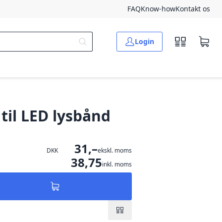
FAQ
Know-how
Kontakt os
Login
til LED lysbånd
31,–
DKK
ekskl. moms
38,75
inkl. moms