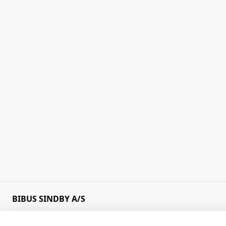
BIBUS SINDBY A/S
Edisonvej 11
+45 75 88 21 22
7100 Vejle
bibus@bibus.dk