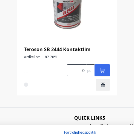
Teroson SB 2444 Kontaktlim
Artikel nr:
87.705I
...
pc
QUICK LINKS
FAQ - Ofte stillede spørgsmål
Kataloger
Fortrolighedspolitik