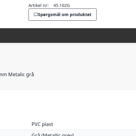
Artikel nr:
45.102G
Spørgsmål om produktet
7 mm Metalic grå
PVC plast
Grå (Metallic grey)