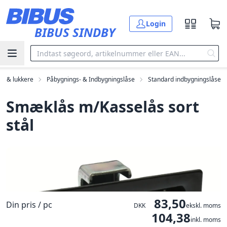
Gå til hovedindholdet
Login
BIBUS SINDBY
se & lukkere
Påbygnings- & Indbygningslåse
Standard indbygningslåse
Smæklås m/Kasselås sort
stål
83,50
Din pris / pc
DKK
ekskl. moms
104,38
inkl. moms