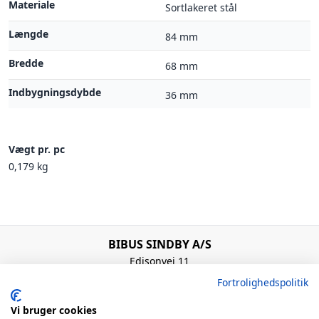
Materiale
Sortlakeret stål
Længde
84 mm
Bredde
68 mm
Indbygningsdybde
36 mm
Vægt pr. pc
0,179 kg
BIBUS SINDBY A/S
Edisonvej 11
7100 Vejle
Fortrolighedspolitik
Denmark
+45 75 88 21 22
Vi bruger cookies
bibus@bibus.dk