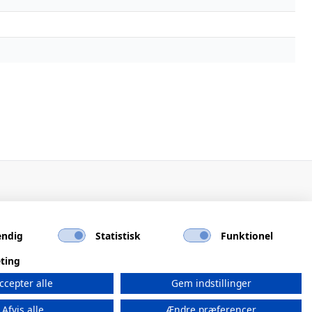
ndig
Statistisk
Funktionel
ting
ccepter alle
Gem indstillinger
Afvis alle
Ændre præferencer