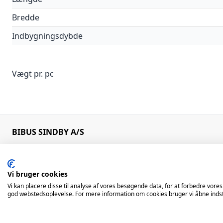
Bredde
Indbygningsdybde
Vægt pr. pc
BIBUS SINDBY A/S
Edisonvej 11
+45 75 88 21 22
7100 Vejle
bibus@bibus.dk
Denmark
Vi bruger cookies
Vi kan placere disse til analyse af vores besøgende data, for at forbedre vores
Åbningstider
god webstedsoplevelse. For mere information om cookies bruger vi åbne indst
Man – Tors: 8:00 – 16:00 / Fre: 8:00 – 15:00