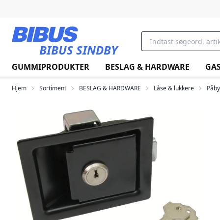
Gå til hovedindholdet
BIBUS SINDBY
GUMMIPRODUKTER
BESLAG & HARDWARE
GAS
Hjem
Sortiment
BESLAG & HARDWARE
Låse & lukkere
Påby