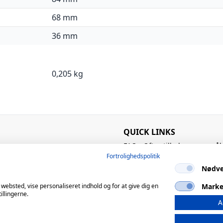
68 mm
36 mm
0,205 kg
QUICK LINKS
FAQ - Ofte stillede spørgsmål
Kataloger
Fortrolighedspolitik
Know-how
Nødve
Kontakt os
Om os
Marke
 websted, vise personaliseret indhold og for at give dig en
illingerne.
A