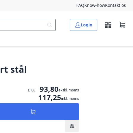
FAQ
Know-how
Kontakt os
Login
t stål
93,80
DKK
ekskl. moms
117,25
inkl. moms