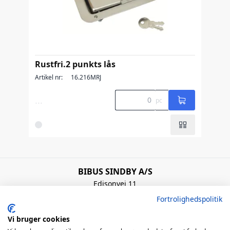
Rustfri.2 punkts lås
Artikel nr:
16.216MRJ
...
pc
BIBUS SINDBY A/S
Edisonvej 11
7100 Vejle
Fortrolighedspolitik
Denmark
+45 75 88 21 22
Vi bruger cookies
bibus@bibus.dk