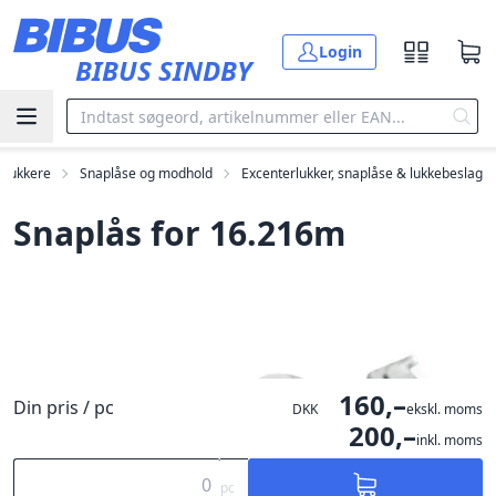
Gå til hovedindholdet
Login
BIBUS SINDBY
 lukkere
Snaplåse og modhold
Excenterlukker, snaplåse & lukkebeslag
Snaplås for 16.216m
160,–
Din pris / pc
DKK
ekskl. moms
200,–
inkl. moms
pc