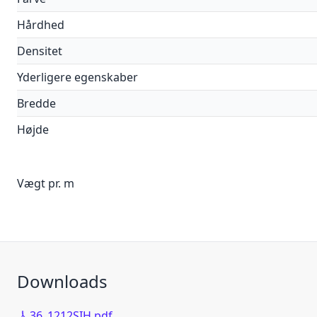
Hårdhed
Densitet
Yderligere egenskaber
Bredde
Højde
Vægt pr. m
Downloads
36_1212SIH.pdf