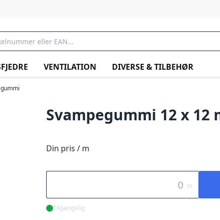
FJEDRE
VENTILATION
DIVERSE & TILBEHØR
egummi
Svampegummi 12 x 12
Din pris / m
m
Tilgængelig