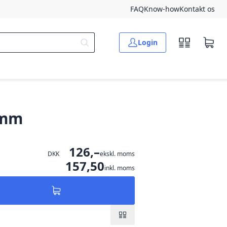
FAQ
Know-how
Kontakt os
Login
 mm
126,–
DKK
ekskl. moms
157,50
inkl. moms