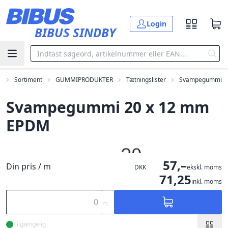
Gå til hovedindholdet
Login
BIBUS SINDBY
m
Sortiment
GUMMIPRODUKTER
Tætningslister
Svampegummi
Svampegummi 20 x 12 mm
EPDM
57,–
Din pris / m
DKK
ekskl. moms
71,25
inkl. moms
m
Tilgængelig