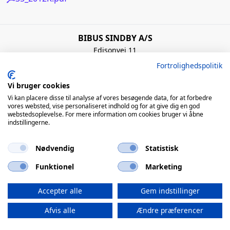
BIBUS SINDBY A/S
Edisonvej 11
7100 Vejle
Fortrolighedspolitik
Denmark
+45 75 88 21 22
Vi bruger cookies
bibus@bibus.dk
Vi kan placere disse til analyse af vores besøgende data, for at forbedre
vores websted, vise personaliseret indhold og for at give dig en god
webstedsoplevelse. For mere information om cookies bruger vi åbne
Åbningstider
indstillingerne.
Man – Tors: 8:00 – 16:00 / Fre: 8:00 – 15:00
Nødvendig
Statistisk
QUICK LINKS
Funktionel
Marketing
© 2026 BIBUS, all rights reserved
Accepter alle
Gem indstillinger
powered by polynorm
Afvis alle
Ændre præferencer
Handelsbetingelser
Privatlivspolitik
Cookiepolitik