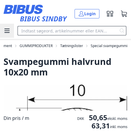
Gå til hovedindholdet
Login
BIBUS SINDBY
rtiment
GUMMIPRODUKTER
Tætningslister
Special svampegummi
Svampegummi halvrund
10x20 mm
50,65
Din pris / m
DKK
ekskl. moms
63,31
inkl. moms