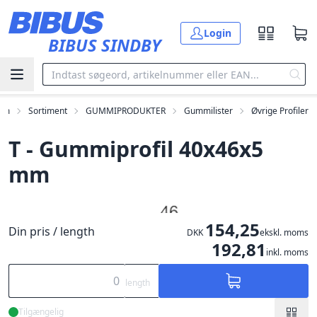
Gå til hovedindholdet
Login
BIBUS SINDBY
em
Sortiment
GUMMIPRODUKTER
Gummilister
Øvrige Profiler
T - Gummiprofil 40x46x5
mm
154,25
Din pris / length
DKK
ekskl. moms
192,81
inkl. moms
length
Tilgængelig